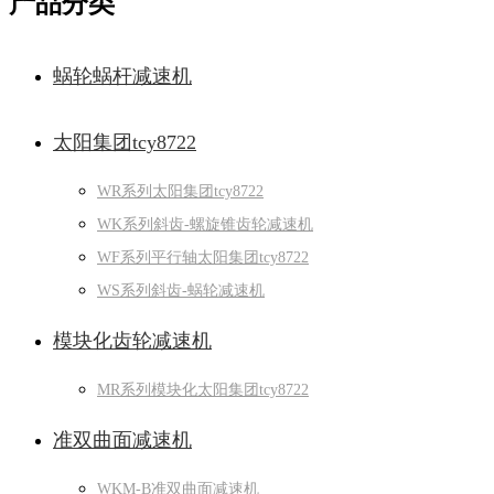
产品分类
蜗轮蜗杆减速机
太阳集团tcy8722
WR系列太阳集团tcy8722
WK系列斜齿-螺旋锥齿轮减速机
WF系列平行轴太阳集团tcy8722
WS系列斜齿-蜗轮减速机
模块化齿轮减速机
MR系列模块化太阳集团tcy8722
准双曲面减速机
WKM-B准双曲面减速机