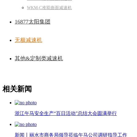
WKM-C准双曲面减速机
16877太阳集团
无极减速机
其他&定制类减速机
相关新闻
浙江午马安全生产“百日活动”总结大会圆满举行
新闻丨丽水市商务局领导莅临午马公司调研指导工作