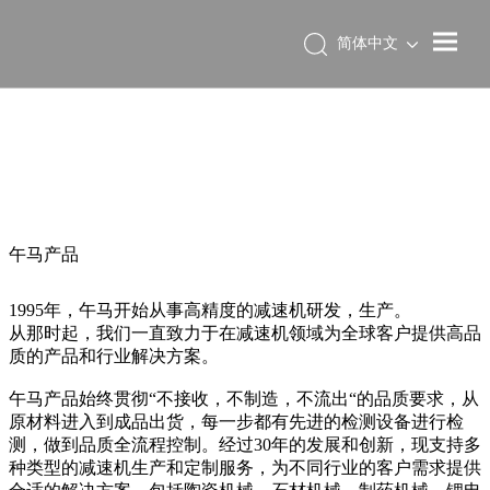
简体中文
午马产品
1995年，午马开始从事高精度的减速机研发，生产。
从那时起，我们一直致力于在减速机领域为全球客户提供高品
质的产品和行业解决方案。
午马产品始终贯彻“不接收，不制造，不流出“的品质要求，从
原材料进入到成品出货，每一步都有先进的检测设备进行检
测，做到品质全流程控制。经过30年的发展和创新，现支持多
种类型的减速机生产和定制服务，为不同行业的客户需求提供