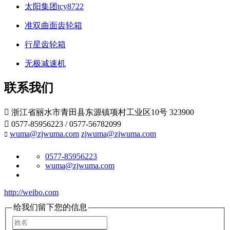
太阳集团tcy8722
准双曲面齿轮箱
行星齿轮箱
无极减速机
联系我们

浙江省丽水市青田县东源镇项村工业区10号 323900

0577-85956223 / 0577-56782099
wuma@zjwuma.com
zjwuma@zjwuma.com

0577-85956223
wuma@zjwuma.com
http://weibo.com
给我们留下您的信息