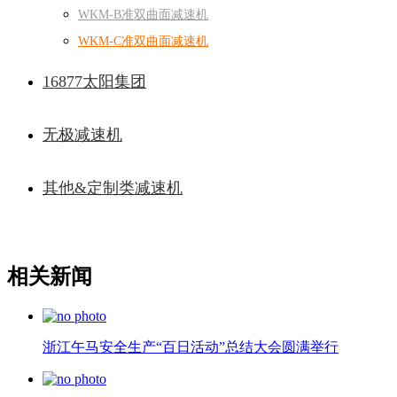
WKM-B准双曲面减速机
WKM-C准双曲面减速机
16877太阳集团
无极减速机
其他&定制类减速机
相关新闻
浙江午马安全生产“百日活动”总结大会圆满举行