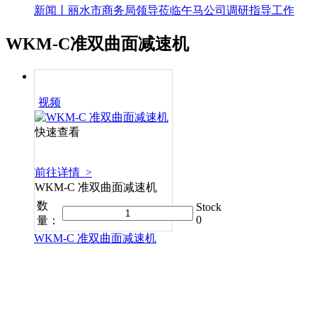
新闻丨丽水市商务局领导莅临午马公司调研指导工作
WKM-C准双曲面减速机
视频
快速查看
前往详情 >
WKM-C 准双曲面减速机
数
Stock
0
量：
WKM-C 准双曲面减速机