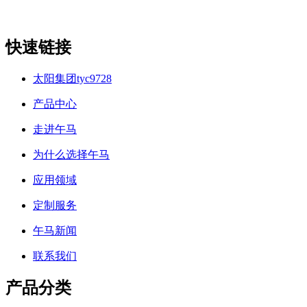
快速链接
太阳集团tyc9728
产品中心
走进午马
为什么选择午马
应用领域
定制服务
午马新闻
联系我们
产品分类