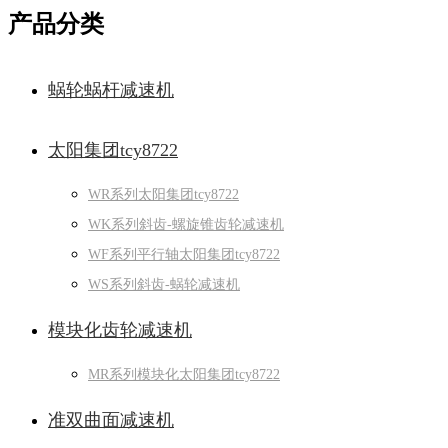
产品分类
蜗轮蜗杆减速机
太阳集团tcy8722
WR系列太阳集团tcy8722
WK系列斜齿-螺旋锥齿轮减速机
WF系列平行轴太阳集团tcy8722
WS系列斜齿-蜗轮减速机
模块化齿轮减速机
MR系列模块化太阳集团tcy8722
准双曲面减速机