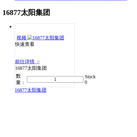
16877太阳集团
视频
快速查看
前往详情 >
16877太阳集团
数
Stock
0
量：
16877太阳集团