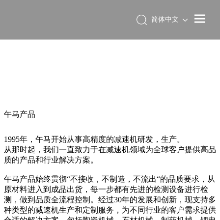
简体中文
午马产品
1995年，午马开始从事高精度的减速机研发，生产。
从那时起，我们一直致力于在减速机领域为全球客户提供高品
质的产品和行业解决方案。
午马产品始终贯彻“不接收，不制造，不流出“的品质要求，从
原材料进入到成品出货，每一步都有先进的检测设备进行检
测，做到品质全流程控制。经过30年的发展和创新，现支持多
种类型的减速机生产和定制服务，为不同行业的客户需求提供