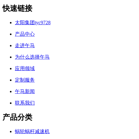
快速链接
太阳集团tyc9728
产品中心
走进午马
为什么选择午马
应用领域
定制服务
午马新闻
联系我们
产品分类
蜗轮蜗杆减速机