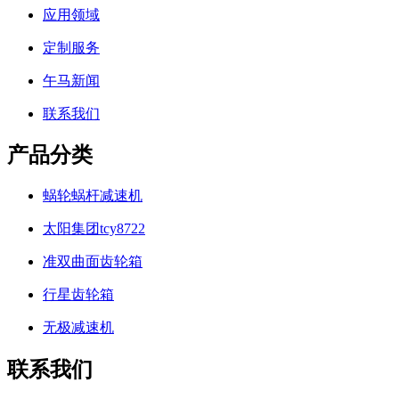
应用领域
定制服务
午马新闻
联系我们
产品分类
蜗轮蜗杆减速机
太阳集团tcy8722
准双曲面齿轮箱
行星齿轮箱
无极减速机
联系我们