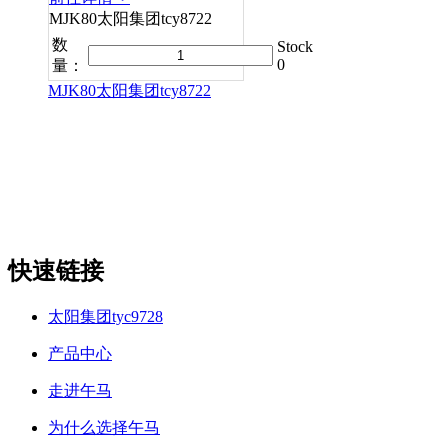
MJK80太阳集团tcy8722
数
Stock
0
量：
MJK80太阳集团tcy8722
快速链接
太阳集团tyc9728
产品中心
走进午马
为什么选择午马