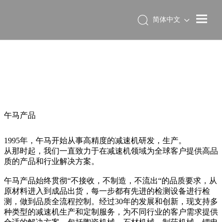
简体中文
午马产品
1995年，午马开始从事高精度的减速机研发，生产。
从那时起，我们一直致力于在减速机领域为全球客户提供高品
质的产品和行业解决方案。
午马产品始终贯彻“不接收，不制造，不流出“的品质要求，从
原材料进入到成品出货，每一步都有先进的检测设备进行检
测，做到品质全流程控制。经过30年的发展和创新，现支持多
种类型的减速机生产和定制服务，为不同行业的客户需求提供