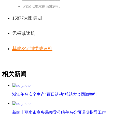
WKM-C准双曲面减速机
16877太阳集团
无极减速机
其他&定制类减速机
相关新闻
浙江午马安全生产“百日活动”总结大会圆满举行
新闻丨丽水市商务局领导莅临午马公司调研指导工作