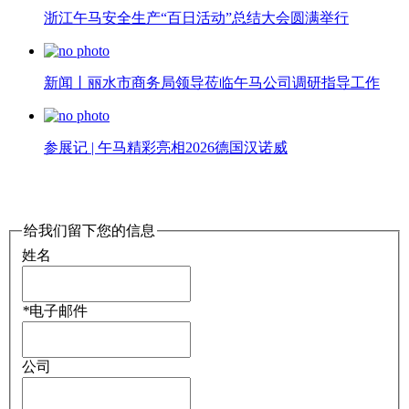
浙江午马安全生产“百日活动”总结大会圆满举行
新闻丨丽水市商务局领导莅临午马公司调研指导工作
参展记 | 午马精彩亮相2026德国汉诺威
给我们留下您的信息
姓名
*
电子邮件
公司