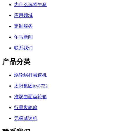
为什么选择午马
应用领域
定制服务
午马新闻
联系我们
产品分类
蜗轮蜗杆减速机
太阳集团tcy8722
准双曲面齿轮箱
行星齿轮箱
无极减速机