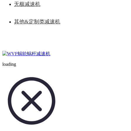
无极减速机
其他&定制类减速机
loading