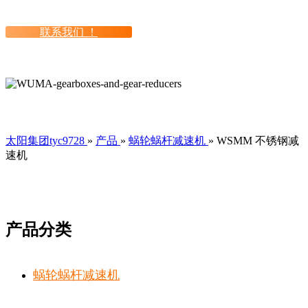
联系我们 ！
太阳集团tyc9728
»
产品
»
蜗轮蜗杆减速机
»
WSMM 不锈钢减
速机
产品分类
蜗轮蜗杆减速机