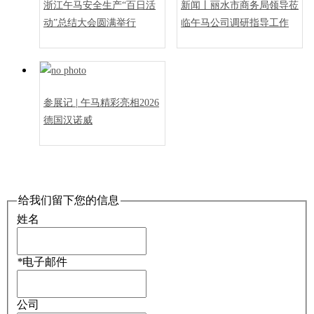
浙江午马安全生产“百日活
新闻丨丽水市商务局领导莅
动”总结大会圆满举行
临午马公司调研指导工作
参展记 | 午马精彩亮相2026
德国汉诺威
给我们留下您的信息
姓名
*
电子邮件
公司