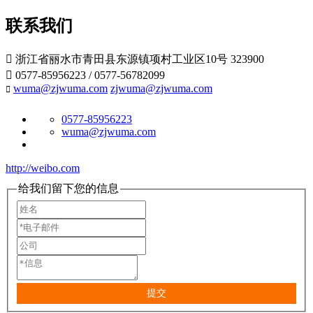
联系我们

浙江省丽水市青田县东源镇项村工业区10号 323900

0577-85956223 / 0577-56782099
wuma@zjwuma.com
zjwuma@zjwuma.com

0577-85956223
wuma@zjwuma.com
http://weibo.com
给我们留下您的信息
提交