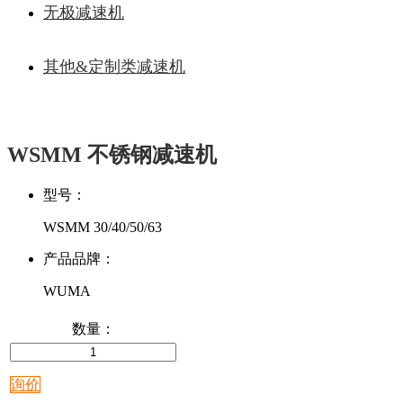
无极减速机
其他&定制类减速机
WSMM 不锈钢减速机
型号：
WSMM 30/40/50/63
产品品牌：
WUMA
数量：
询价